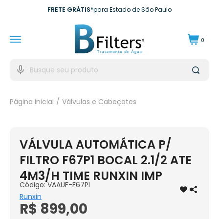
FRETE GRÁTIS*
para Estado de São Paulo
10X SEM JUROS*
no cartão de crédito
0
10% DE CASHBACK
Para próxima compra
EXCLUSIVO EMPRESAS*
para CNPJ
Página inicial
Válvulas e Cabeçotes
VÁLVULA AUTOMÁTICA P/
FILTRO F67P1 BOCAL 2.1/2 ATE
4M3/H TIME RUNXIN IMP
Código:
VAAUF-F67PI
Runxin
R$ 899,00