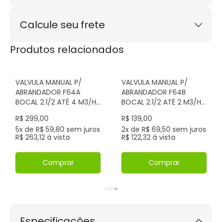
3x de R$ 299,67
sem juros
Este produto possui garantia de 12 meses.
4x de R$ 224,75
sem juros
Calcule seu frete
5x de R$ 179,80
sem juros
6x de R$ 149,83
sem juros
Calcular
Produtos relacionados
7x de R$ 128,43
sem juros
Não sei meu CEP
8x de R$ 112,38
sem juros
9x de R$ 99,89
sem juros
VALVULA MANUAL P/
VALVULA MANUAL P/
10x de R$ 89,90
sem juros
ABRANDADOR F64A
ABRANDADOR F64B
11x de R$ 97,11
BOCAL 2.1/2 ATÉ 4 M3/H
BOCAL 2.1/2 ATÉ 2 M3/H
12x de R$ 90,26
RUNXIN IMP
RUNXIN IMP
R$ 299,00
R$ 139,00
5x de R$ 59,80 sem juros
2x de R$ 69,50 sem juros
R$ 263,12 à vista
R$ 122,32 à vista
Comprar
Comprar
Especificações