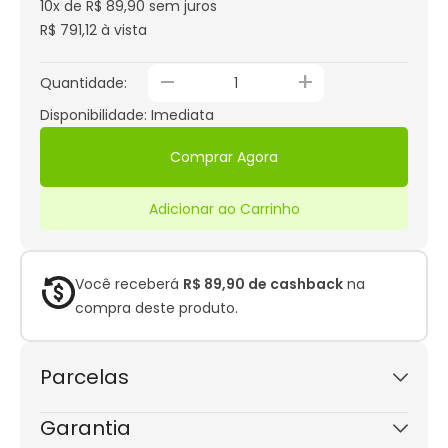
10x de R$ 89,90
sem juros
R$ 791,12 à vista
_
+
Quantidade:
Disponibilidade: Imediata
Comprar Agora
Adicionar ao Carrinho
Você receberá
R$ 89,90 de cashback
na
compra deste produto.
Parcelas
1x de R$ 899,00
sem juros
Garantia
2x de R$ 449,50
sem juros