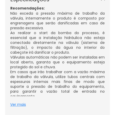
Recomendações:
Não exceda a pressão máxima de trabalho da
válvula, internamente o produto é composto por
engrenagens que serão danificadas em caso de
pressão excessiva.
Ao realizar o start da bomba do processo, é
essencial que a instalação hidráulica não esteja
conectada diretamente na válvula (sistema de
filtração), o impacto da água no interior do
cabeçote irá danificar o produto.
Válvulas automáticas não podem ser instaladas em
local aberto, garanta que o equipamento esteja
protegido do sol e chuva.
Em casos que irão trabalhar com a vazão máxima
de trabalho da válvula, utilize tubos centrais com
espessuras internas mais finas de modo que
suporte a pressão de trabalho do equipamento,
para garantir a vazão total de entrada no
equipamento.
Utilize sempre manômetros e rotâmetros na
Ver mais
entrada e saída do equipamento, gerando
segurança e qualidade para o seu processo.