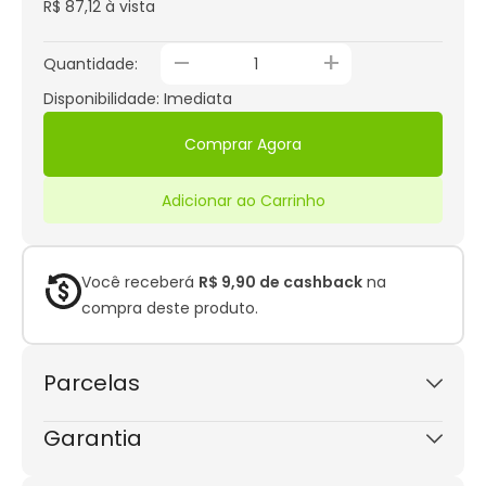
R$ 87,12 à vista
_
+
Quantidade:
Disponibilidade: Imediata
Comprar Agora
Adicionar ao Carrinho
Você receberá
R$ 9,90 de cashback
na
compra deste produto.
Parcelas
1x de R$ 99,00
sem juros
Garantia
Este produto possui garantia de 3 meses.