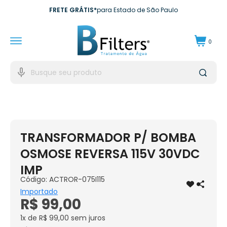
FRETE GRÁTIS*
para Estado de São Paulo
10X SEM JUROS*
no cartão de crédito
0
10% DE CASHBACK
Para próxima compra
EXCLUSIVO EMPRESAS*
para CNPJ
TRANSFORMADOR P/ BOMBA
OSMOSE REVERSA 115V 30VDC
IMP
Código:
ACTROR-075I115
Importado
R$ 99,00
1x de R$ 99,00
sem juros