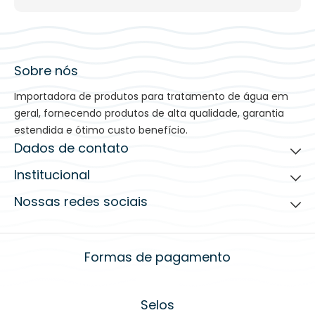
Sobre nós
Importadora de produtos para tratamento de água em
geral, fornecendo produtos de alta qualidade, garantia
estendida e ótimo custo benefício.
Dados de contato
Institucional
(19) 3935-2203
contato@bfilters.com.br
Nossas redes sociais
Ajuda para comprar
Horário de atendimento
Quem Somos
De segunda à quinta das 08h00 às 18h00
Programa de Afiliados
Sexta das 08h00 às 17h00
Condições de Entrega
Formas de pagamento
Fale conosco
Novidades BFilters
Formas de Pagamentos
Garantia dos produtos
Selos