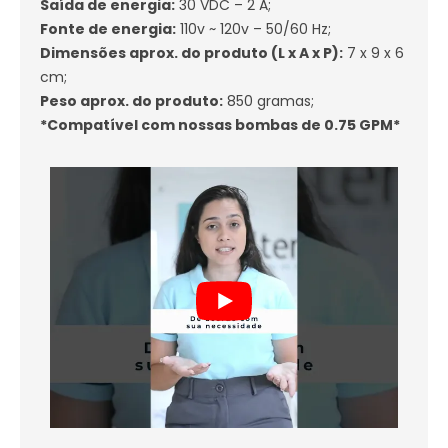
Saída de energia:
30 VDC – 2 A;
Fonte de energia:
110v ~ 120v – 50/60 Hz;
Dimensões aprox. do produto (L x A x P):
7 x 9 x 6
cm;
Peso aprox. do produto:
850 gramas;
*Compatível com nossas bombas de 0.75 GPM*