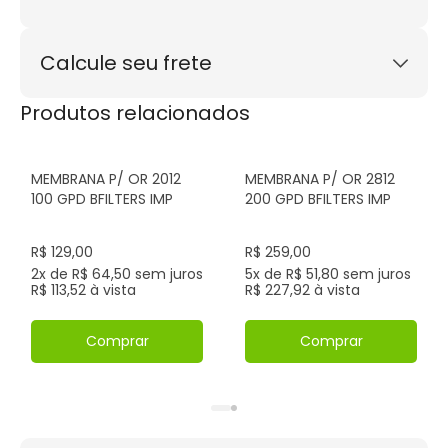
1x de R$ 389,00
sem juros
2x de R$ 194,50
sem juros
Calcule seu frete
3x de R$ 129,67
sem juros
4x de R$ 97,25
sem juros
Calcular
Produtos relacionados
5x de R$ 77,80
sem juros
Não sei meu CEP
6x de R$ 64,83
sem juros
7x de R$ 55,57
sem juros
MEMBRANA P/ OR 2012
MEMBRANA P/ OR 2812
100 GPD BFILTERS IMP
200 GPD BFILTERS IMP
R$ 129,00
R$ 259,00
2x de R$ 64,50 sem juros
5x de R$ 51,80 sem juros
R$ 113,52 à vista
R$ 227,92 à vista
Comprar
Comprar