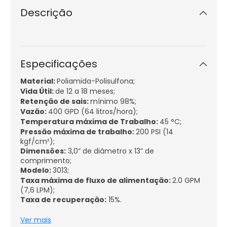
Descrição
Especificações
Material:
Poliamida-Polisulfona;
Vida Útil:
de 12 a 18 meses;
Retenção de sais:
mínimo 98%;
Vazão:
400 GPD (64 litros/hora);
Temperatura máxima de Trabalho:
45 °C;
Pressão máxima de trabalho:
200 PSI (14
kgf/cm²);
Dimensões:
3,0” de diâmetro x 13” de
comprimento;
Modelo:
3013;
Taxa máxima de fluxo de alimentação:
2.0 GPM
(7,6 LPM);
Taxa de recuperação:
15%.
Condições de Trabalho:
Ver mais