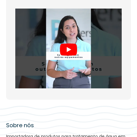
Faixa de pH para operação continua:
2 – 12;
Concentração de cloro residual:
<0.1 mg/L;
Concentração de sílica:
<10 mg/L;
Concentração de dureza:
<60 mg/L;
Sólidos Totais Dissolvidos:
500 ppm.
Dados Técnicos
Recomendações:
Para um excelente desempenho das membranas,
certifique-se de que há um sistema de pré-
tratamento adequado de acordo com a qualidade
da água de alimentação.
O sistema de osmose reversa deve ser limpo
quando a diferença de pressão padronizada entre a
água afluente e a concentrada aumentar em 15%,
ou a produção de água padronizada diminui em
10%, ou a permeabilidade ao sal padronizada
aumenta em 5%.
Realize a sanitização das membranas dentro do
Sobre nós
prazo estabelecido em seu projeto, evitando, dessa
forma, a contaminação do seu processo.
Importadora de produtos para tratamento de água em