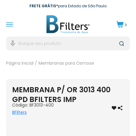
FRETE GRÁTIS*
para Estado de São Paulo
10X SEM JUROS*
no cartão de crédito
0
10% DE CASHBACK
Para próxima compra
EXCLUSIVO EMPRESAS*
para CNPJ
Página inicial
Membranas para Osmose
MEMBRANA P/ OR 3013 400
GPD BFILTERS IMP
Código:
BF3013-400
BFilters