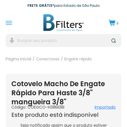
FRETE GRÁTIS*
para Estado de São Paulo
10X SEM JUROS*
no cartão de crédito
0
10% DE CASHBACK
Para próxima compra
EXCLUSIVO EMPRESAS*
para CNPJ
Página inicial
Conectores
Engate rápido
Cotovelo Macho De Engate
Rápido Para Haste 3/8"
mangueira 3/8"
Código:
COEGCO-H38M38I
Importado
Este produto está indisponível
Seja notificado assim que o produto estiver