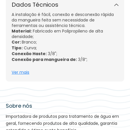
Dados Técnicos
A instalação é fácil, conexão e desconexão rápida
da mangueira feita sem necessidade de
ferramentas ou assistência técnica.
Material:
Fabricado em Polipropileno de alta
densidade;
Cor:
Branco;
Tipo:
Curva;
Conexão Haste:
3/8";
Conexão para mangueira de:
3/8”;
Temperatura de trabalho:
40 oC;
Pressão máxima suportada:
7 kgf/cm2;
Ver mais
Função Easy Fit (engate rápido);
*Para melhor vedação utilizar fita teflon na
rosca do conector*
Sobre nós
Importadora de produtos para tratamento de água em
geral, fornecendo produtos de alta qualidade, garantia