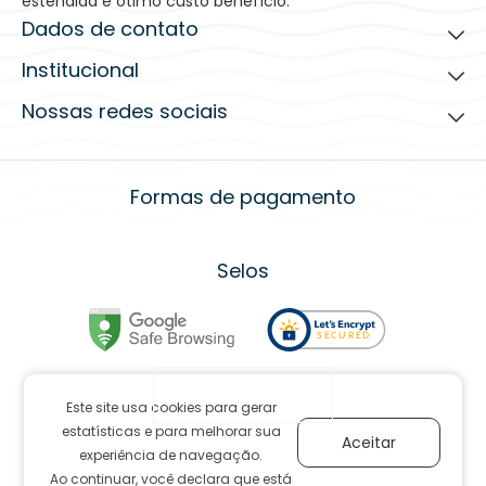
estendida e ótimo custo benefício.
Dados de contato
Institucional
(19) 3935-2203
contato@bfilters.com.br
Nossas redes sociais
Ajuda para comprar
Horário de atendimento
Quem Somos
De segunda à quinta das 08h00 às 18h00
Programa de Afiliados
Sexta das 08h00 às 17h00
Condições de Entrega
Formas de pagamento
Fale conosco
Novidades BFilters
Formas de Pagamentos
Garantia dos produtos
Selos
Queima de estoque
Segurança dos seus dados
Trocas e Devoluções
Exclusivo para Empresas
Avaliações
Este site usa cookies para gerar
estatísticas e para melhorar sua
Aceitar
experiência de navegação.
Todos os direitos reservados
Ao continuar, você declara que está