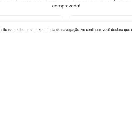
comprovada!
sina Mista BFilters BFMB400 1
RESINA MISTA BFILTERS BFMB
atísticas e melhorar sua experiência de navegação. Ao continuar, você declara que 
tro - Para Redução de
400 60/40 25 LITROS IMP
ndutividade Elétrica e TDS
(1)
Indisponível
disponível
Membranas de Osmose Reversa