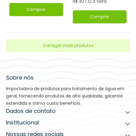
R$ 307,12 à vista
Comprar
Comprar
Carregar mais produtos
Sobre nós
Importadora de produtos para tratamento de água em
geral, fornecendo produtos de alta qualidade, garantia
estendida e ótimo custo benefício.
Dados de contato
Institucional
(19) 3935-2203
contato@bfilters.com.br
Nossas redes sociais
Ajuda para comprar