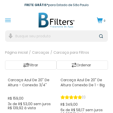
FRETE GRÁTIS*
para Estado de São Paulo
10X SEM JUROS*
no cartão de crédito
0
10% DE CASHBACK
Para próxima compra
EXCLUSIVO EMPRESAS*
para CNPJ
Página inicial
Carcaças
Carcaça para Filtros
Filtrar
Ordenação
Carcaça Azul De 20" De
Carcaça Azul De 20" De
Altura - Conexão 3/4"
Altura Conexão De 1 - Big
(1)
R$ 159,00
3x de R$ 53,00 sem juros
R$ 349,00
R$ 139,92 à vista
6x de R$ 58,17 sem juros