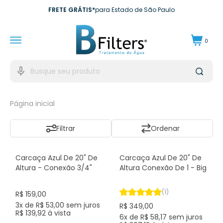
FRETE GRÁTIS*
para Estado de São Paulo
10X SEM JUROS*
no cartão de crédito
0
10% DE CASHBACK
Para próxima compra
EXCLUSIVO EMPRESAS*
para CNPJ
Página inicial
Filtrar
Ordenação
Carcaça Azul De 20" De
Carcaça Azul De 20" De
Altura - Conexão 3/4"
Altura Conexão De 1 - Big
(1)
R$ 159,00
3x de R$ 53,00 sem juros
R$ 349,00
R$ 139,92 à vista
6x de R$ 58,17 sem juros