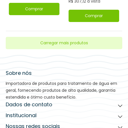
R$ 307,12 à vista
Comprar
Comprar
Carregar mais produtos
Sobre nós
Importadora de produtos para tratamento de água em
geral, fornecendo produtos de alta qualidade, garantia
estendida e ótimo custo benefício.
Dados de contato
Institucional
(19) 3935-2203
contato@bfilters.com.br
Nossas redes sociais
Ajuda para comprar